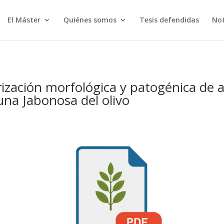
El Máster
Quiénes somos
Tesis defendidas
Not
ización morfológica y patogénica de a
una Jabonosa del olivo