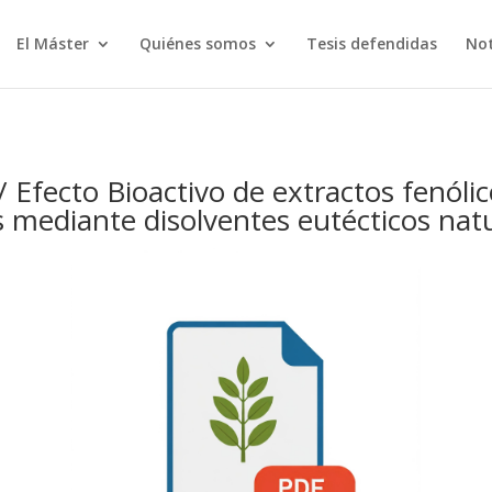
El Máster
Quiénes somos
Tesis defendidas
Not
/ Efecto Bioactivo de extractos fenóli
s mediante disolventes eutécticos na