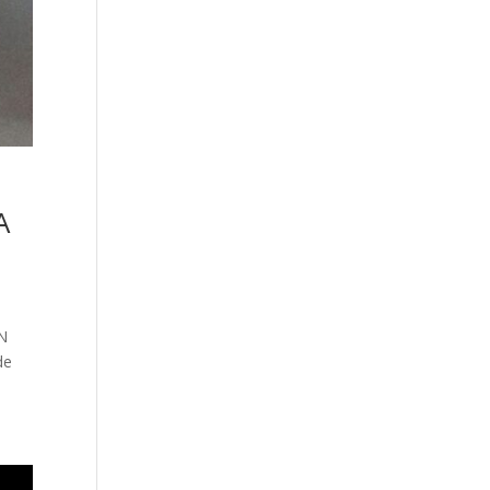
A
N
de